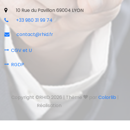
10 Rue du Pavillon 69004 LYON
+33 980 31 99 74
contact@rhid.fr
CGV et U
RGDP
Copyright ©RHID 2026 | Thème
par
Colorlib
|
Réalisation